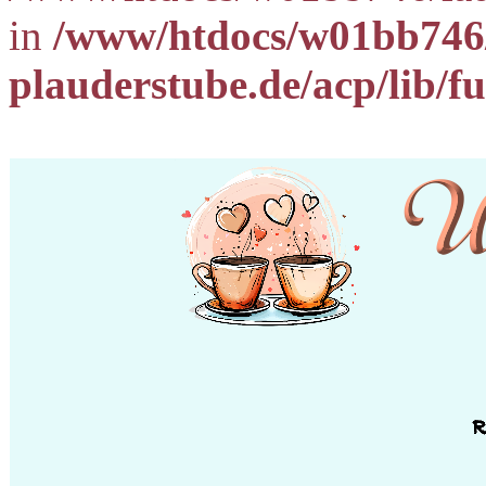
in
/www/htdocs/w01bb746/
plauderstube.de/acp/lib/f