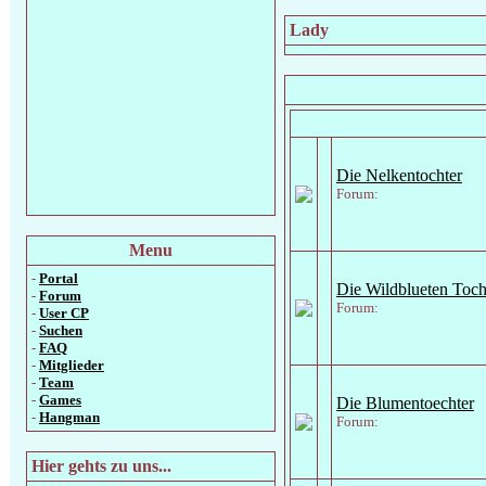
Lady
Die Nelkentochter
Forum:
Menu
-
Portal
Die Wildblueten Toch
-
Forum
Forum:
-
User CP
-
Suchen
-
FAQ
-
Mitglieder
-
Team
-
Games
Die Blumentoechter
-
Hangman
Forum:
Hier gehts zu uns...