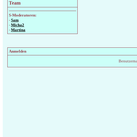
Team
S-Moderatoren:
-
Sam
-
Micha2
-
Martina
Anmelden
Benutzern