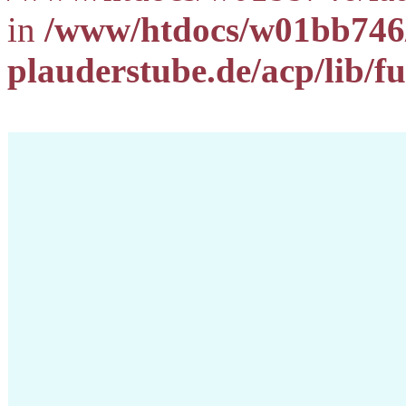
in
/www/htdocs/w01bb746/
plauderstube.de/acp/lib/f