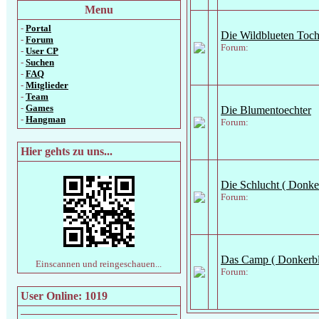
Menu
-
Portal
Die Wildblueten Toch
-
Forum
Forum:
-
User CP
-
Suchen
-
FAQ
-
Mitglieder
-
Team
-
Games
Die Blumentoechter
-
Hangman
Forum:
Hier gehts zu uns...
Die Schlucht ( Donke
Forum:
Das Camp ( Donkerbl
Einscannen und reingeschauen...
Forum:
User Online: 1019