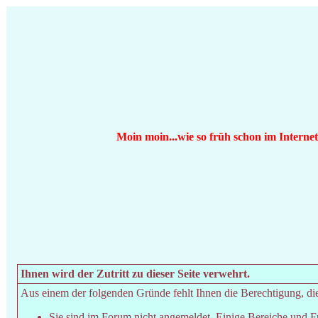
Moin moin...wie so früh schon im Interne
Ihnen wird der Zutritt zu dieser Seite verwehrt.
Aus einem der folgenden Gründe fehlt Ihnen die Berechtigung, dies
Sie sind im Forum nicht angemeldet. Einige Bereiche und F