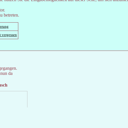
or.
u betreten.
ierung
t vergessen
gegangen.
 nun da
usch