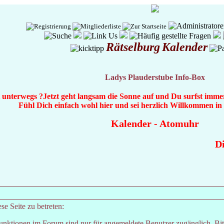
Rätselburg
Kalender
Ladys Plauderstube Info-Box
t unterwegs ?Jetzt geht langsam die Sonne auf und Du surfst immer
Fühl Dich einfach wohl hier und sei herzlich Willkommen i
Kalender
-
Atomuhr
Die
e Seite zu betreten:
unktionen im Forum sind nur für angemeldete Benutzer zugänglich. Bitt