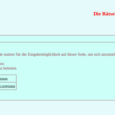
Die Rätsel
e nutzen Sie die Eingabemöglichkeit auf dieser Seite, um sich anzume
or.
u betreten.
ierung
t vergessen