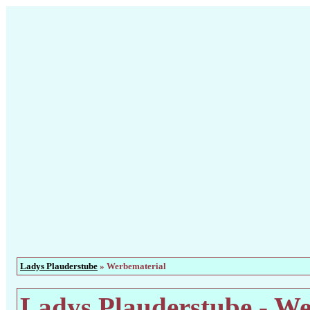
Ladys Plauderstube
» Werbematerial
Ladys Plauderstube - We