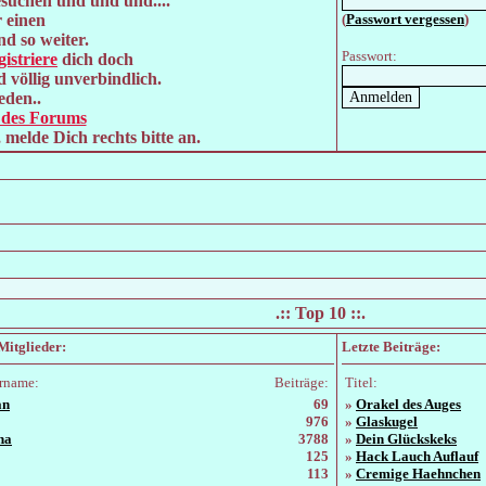
esuchen und und und....
 einen
(
Passwort vergessen
)
nd so weiter.
Passwort:
gistriere
dich doch
d völlig unverbindlich.
eden..
e des Forums
, melde Dich rechts bitte an.
.:: Top 10 ::.
Mitglieder:
Letzte Beiträge:
rname:
Beiträge:
Titel:
an
69
»
Orakel des Auges
976
»
Glaskugel
na
3788
»
Dein Glückskeks
125
»
Hack Lauch Auflauf
113
»
Cremige Haehnchen