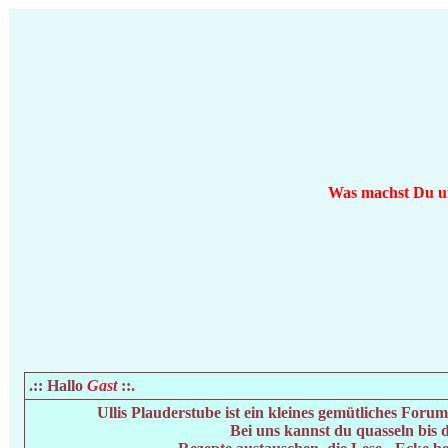
Was machst Du um 
.:: Hallo
Gast
::.
Ullis Plauderstube ist ein kleines gemütliches For
Bei uns kannst du quasseln bis 