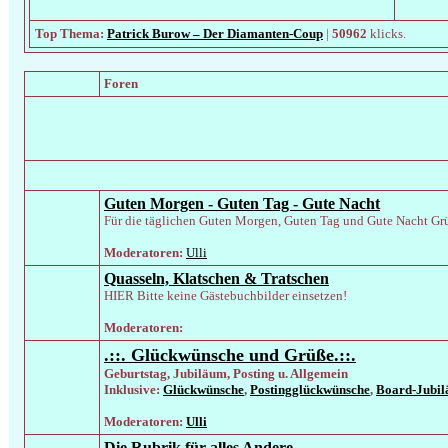
Top Thema:
Patrick Burow – Der Diamanten-Coup
|
50962
klicks.
Foren
Guten Morgen - Guten Tag - Gute Nacht
Für die täglichen Guten Morgen, Guten Tag und Gute Nacht Gr
Moderatoren:
Ulli
Quasseln, Klatschen & Tratschen
HIER Bitte keine Gästebuchbilder einsetzen!
Moderatoren:
.::. Glückwünsche und Grüße.::.
Geburtstag, Jubiläum, Posting u. Allgemein
Inklusive:
Glückwünsche
,
Postingglückwünsche
,
Board-Jubi
Moderatoren:
Ulli
Die Rubrik für alles Andere