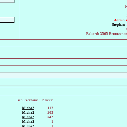
N
Adminis
Stephan
i
Rekord:
3565
Benutzer 
Benutzername:
Klicks:
Micha2
117
Micha2
503
Micha2
542
Micha2
1
Micha2
1