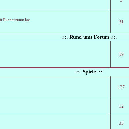
3
it Bücher zutun hat
31
.::. Rund ums Forum .::.
59
.::. Spiele .::.
137
12
33