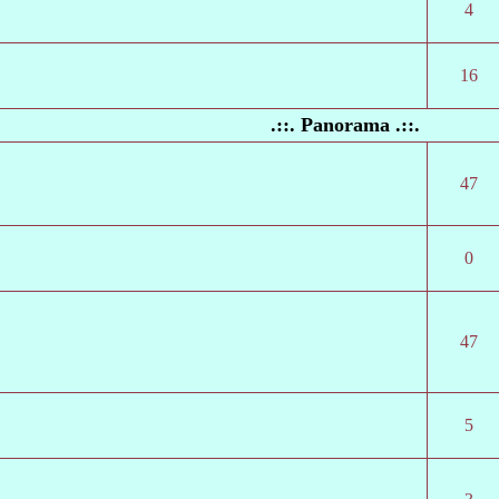
4
16
.::. Panorama .::.
47
0
47
5