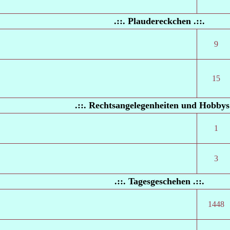
.::. Plaudereckchen .::.
9
15
.::. Rechtsangelegenheiten und Hobbys 
1
3
.::. Tagesgeschehen .::.
1448