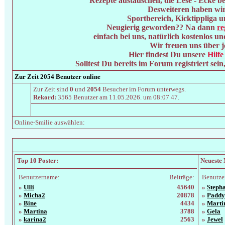
Rezepte austauschen, die Lese - Ecke b
Desweiteren haben wir
Sportbereich, Kicktippliga u
Neugierig geworden?? Na dann
re
einfach bei uns, natürlich kostenlos un
Wir freuen uns über j
Hier findest Du unsere
Hilf
Solltest Du bereits im Forum registriert sein
Zur Zeit 2054 Benutzer online
Zur Zeit sind
0
und
2054
Besucher im Forum unterwegs.
Rekord:
3565 Benutzer am 11.05.2026. um
08:07 47
.
Online-Smilie auswählen:
Top 10 Poster:
Neueste 
Benutzername:
Beiträge:
Benutze
»
Ulli
45640
»
Steph
»
Micha2
20878
»
Paddy
»
Bine
4434
»
Marti
»
Martina
3788
»
Gela
»
karina2
2563
»
Jewel