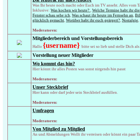
Was Ihr heute noch macht oder Euch im TV anseht. Alles vom Tag
Inklusive:
Was kochen wir heute?
,
Welche Termine habt ihr di
Fenster schau sehe ich
,
Was schaut ihr heute im Fernsehn an
,
Bi
glücklich gemacht
,
Worüber habt ihr euch geärgert?
,
Nostalgie
,
Moderatoren:
Mitgliederbereich und Vorstellungsbereich
{username}
Hallo
bitte sei so lieb und stelle Dich a
Vorstellung neuer Mitglieder
Wo kommt das hin?
Hier könnt ihr alles Posten was sonst nirgends hin passt
Moderatoren:
Unser Steckbrief
Hier kann oder darf jeder sein Steckbrief ausfüllen.
Moderatoren:
Umfragen
Moderatoren:
Von Mitglied zu Mitglied
An und Abmeldungen Wollt ihr verreisen oder könnt ein paar Tage