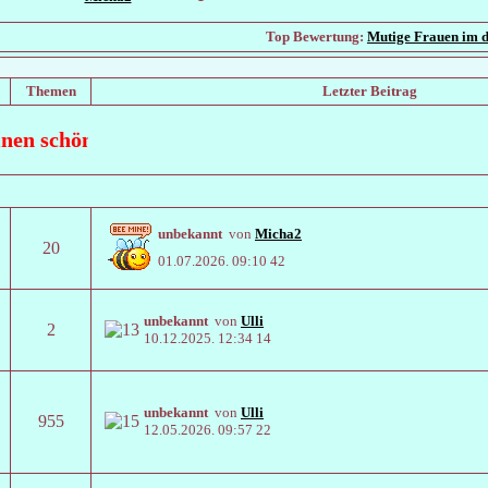
Top Bewertung:
Mutige Frauen im d
Themen
Letzter Beitrag
en schönen August
unbekannt
von
Micha2
20
01.07.2026.
09:10 42
unbekannt
von
Ulli
2
10.12.2025.
12:34 14
unbekannt
von
Ulli
955
12.05.2026.
09:57 22