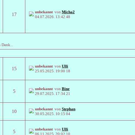
unbekannt
von
Micha2
17
04.07.2026.
13:42 48
n Dank...
unbekannt
von
Ulli
15
25.05.2025.
19:00 18
unbekannt
von
Bine
5
29.07.2025.
17:34 21
unbekannt
von
Stephan
10
30.05.2025.
10:15 04
unbekannt
von
Ulli
5
06.11.2025.
20:02 10