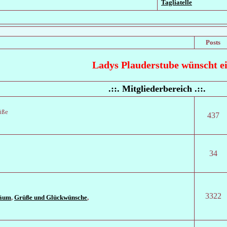
Tagliatelle
Posts
Ladys Plauderstube wünscht ein
.::. Mitgliederbereich .::.
üße
437
34
3322
läum
,
Grüße und Glückwünsche
,