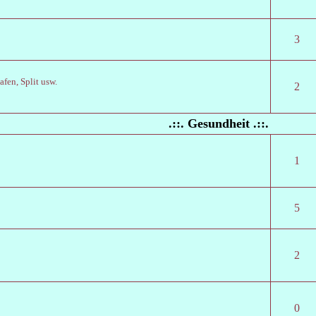
3
fen, Split usw.
2
.::. Gesundheit .::.
1
5
2
0