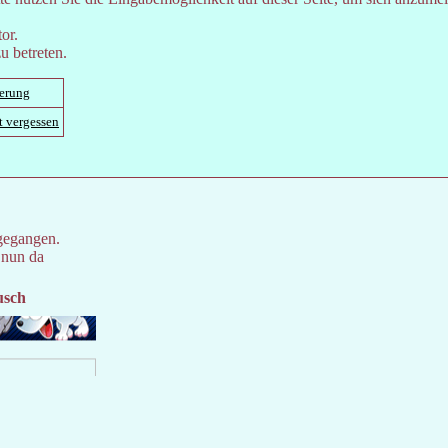
or.
u betreten.
ierung
t vergessen
gegangen.
 nun da
usch