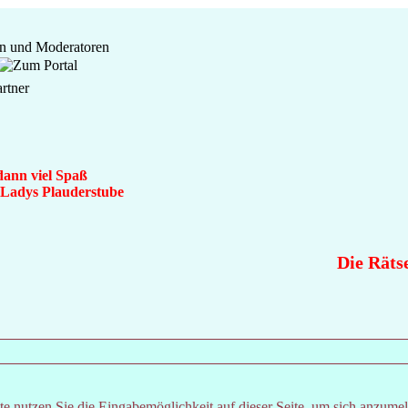
dann viel Spaß
n Ladys Plauderstube
Die Rätsel
e nutzen Sie die Eingabemöglichkeit auf dieser Seite, um sich anzume