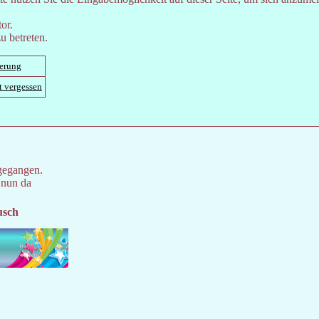
or.
u betreten.
ierung
t vergessen
gegangen.
 nun da
usch