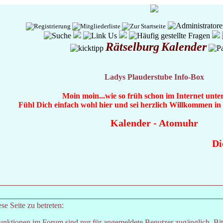
Rätselburg
Kalender
Ladys Plauderstube Info-Box
Moin moin...wie so früh schon im Internet unte
Fühl Dich einfach wohl hier und sei herzlich Willkommen i
Kalender
-
Atomuhr
Die
e Seite zu betreten:
unktionen im Forum sind nur für angemeldete Benutzer zugänglich. Bitt