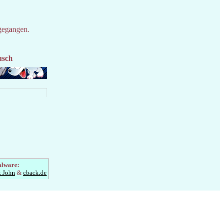
gegangen.
usch
alware:
k John
&
cback.de