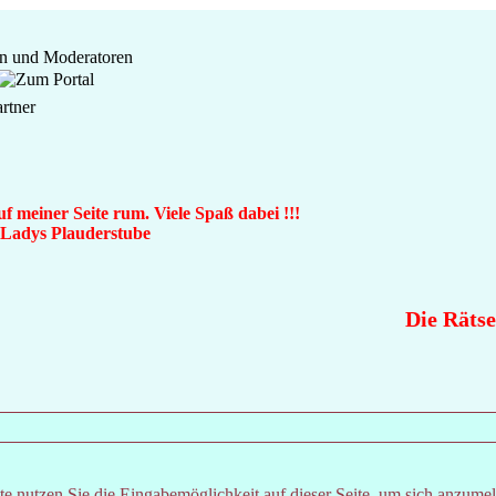
f meiner Seite rum. Viele Spaß dabei !!!
n Ladys Plauderstube
Die Rätsel
e nutzen Sie die Eingabemöglichkeit auf dieser Seite, um sich anzume