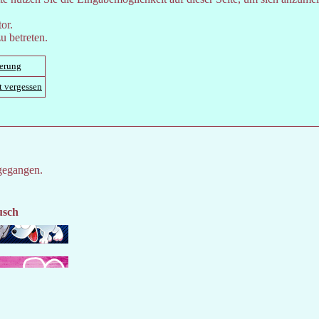
or.
u betreten.
ierung
t vergessen
gegangen.
usch