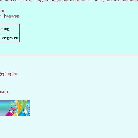
or.
u betreten.
ierung
t vergessen
gegangen.
usch