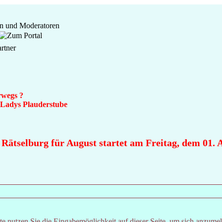
rwegs ?
n Ladys Plauderstube
Rätselburg für August startet am Freitag, dem 01. Au
e nutzen Sie die Eingabemöglichkeit auf dieser Seite, um sich anzume