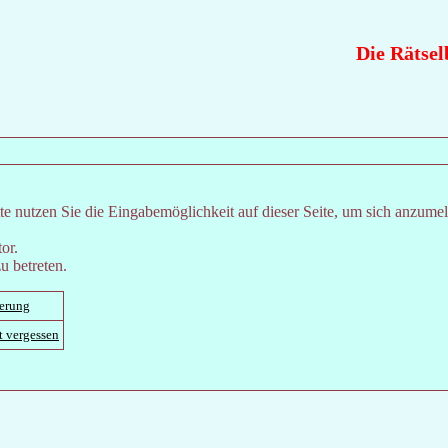
Die Rätselb
e nutzen Sie die Eingabemöglichkeit auf dieser Seite, um sich anzume
or.
u betreten.
ierung
t vergessen