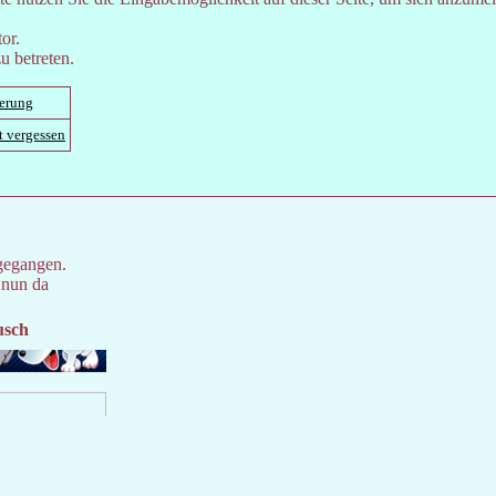
or.
u betreten.
ierung
t vergessen
gegangen.
 nun da
usch