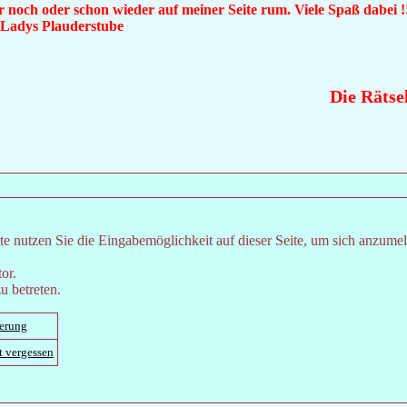
 noch oder schon wieder auf meiner Seite rum. Viele Spaß dabei !
n Ladys Plauderstube
Die Rätselb
e nutzen Sie die Eingabemöglichkeit auf dieser Seite, um sich anzume
or.
u betreten.
ierung
t vergessen