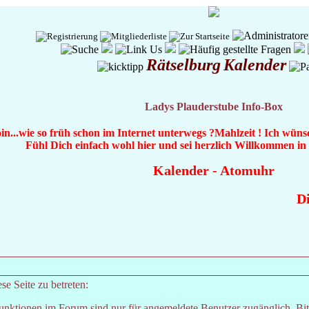
Rätselburg
Kalender
Ladys Plauderstube Info-Box
n...wie so früh schon im Internet unterwegs ?Mahlzeit ! Ich wüns
Fühl Dich einfach wohl hier und sei herzlich Willkommen i
Kalender
-
Atomuhr
Die
e Seite zu betreten:
unktionen im Forum sind nur für angemeldete Benutzer zugänglich. Bitt