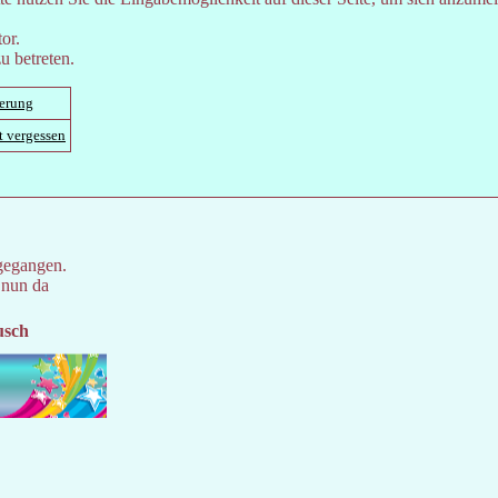
or.
u betreten.
ierung
t vergessen
gegangen.
 nun da
usch